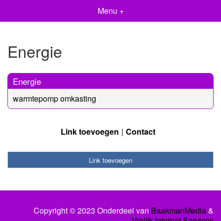
Menu +
Energie
Energie
warmtepomp omkasting
Link toevoegen
Contact
Link toevoegen
Copyright © 2023 Onderdeel van
BaakmanMedia
&
Vrolijk Internet Services