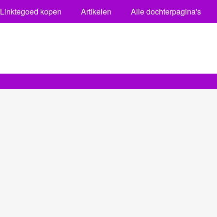
Linktegoed kopen
Artikelen
Alle dochterpagina's