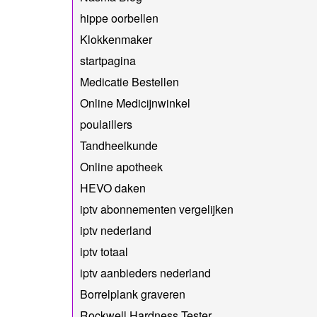
hippe oorbellen
Klokkenmaker
startpagina
Medicatie Bestellen
Online Medicijnwinkel
poulaillers
Tandheelkunde
Online apotheek
HEVO daken
iptv abonnementen vergelijken
iptv nederland
iptv totaal
iptv aanbieders nederland
Borrelplank graveren
Rockwell Hardness Tester