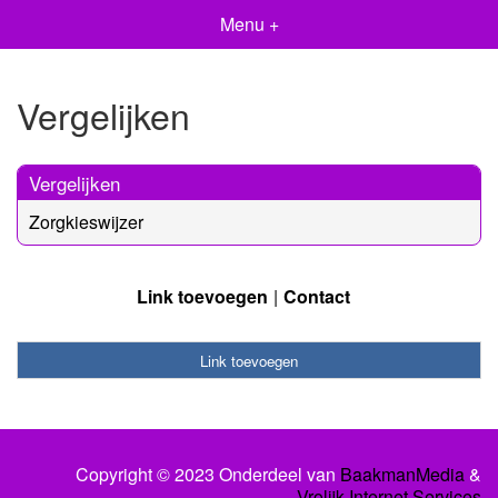
Menu +
Vergelijken
Vergelijken
Zorgkieswijzer
Link toevoegen
Contact
Link toevoegen
Copyright © 2023 Onderdeel van
BaakmanMedia
&
Vrolijk Internet Services