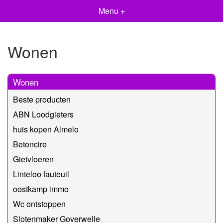
Menu +
Wonen
Wonen
Beste producten
ABN Loodgieters
huis kopen Almelo
Betoncire
Gietvloeren
Linteloo fauteuil
oostkamp immo
Wc ontstoppen
Slotenmaker Goverwelle