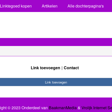
Linktegoed kopen
Artikelen
Alle dochterpagina's
Link toevoegen
Contact
Link toevoegen
ight © 2023 Onderdeel van
BaakmanMedia
&
Vrolijk Internet S